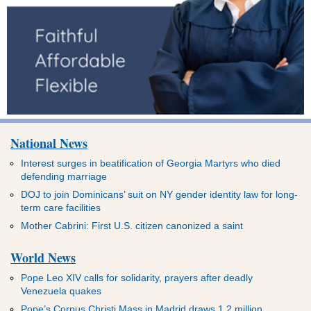
National News
Interest surges in beatification of Georgia Martyrs who died
defending marriage
DOJ to join Dominicans’ suit on NY gender identity law for long-
term care facilities
Mother Cabrini: First U.S. citizen canonized a saint
World News
Pope Leo XIV calls for solidarity, prayers after deadly
Venezuela quakes
Pope’s Corpus Christi Mass in Madrid draws 1.2 million