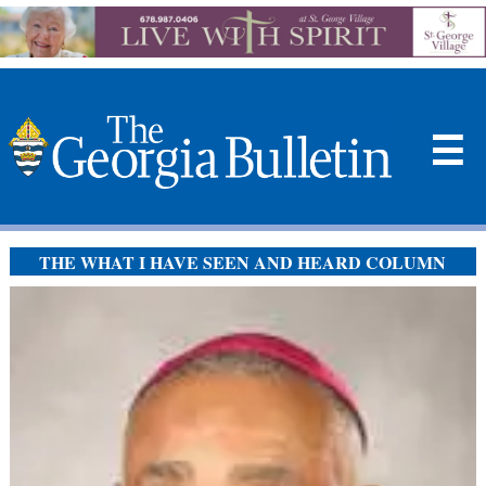
☰
THE WHAT I HAVE SEEN AND HEARD COLUMN