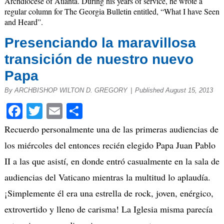
Archdiocese of Atlanta. During his years of service, he wrote a
regular column for The Georgia Bulletin entitled, “What I have Seen
and Heard”.
Presenciando la maravillosa
transición de nuestro nuevo
Papa
By ARCHBISHOP WILTON D. GREGORY
|
Published August 15, 2013
Facebook
Twitter
Email
Share
Recuerdo personalmente una de las primeras audiencias de
los miércoles del entonces recién elegido Papa Juan Pablo
II a las que asistí, en donde entró casualmente en la sala de
audiencias del Vaticano mientras la multitud lo aplaudía.
¡Simplemente él era una estrella de rock, joven, enérgico,
extrovertido y lleno de carisma! La Iglesia misma parecía