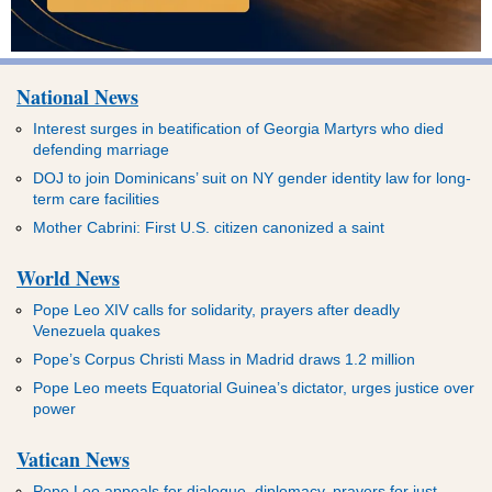
National News
Interest surges in beatification of Georgia Martyrs who died
defending marriage
DOJ to join Dominicans’ suit on NY gender identity law for long-
term care facilities
Mother Cabrini: First U.S. citizen canonized a saint
World News
Pope Leo XIV calls for solidarity, prayers after deadly
Venezuela quakes
Pope’s Corpus Christi Mass in Madrid draws 1.2 million
Pope Leo meets Equatorial Guinea’s dictator, urges justice over
power
Vatican News
Pope Leo appeals for dialogue, diplomacy, prayers for just