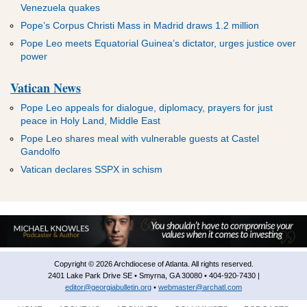
Venezuela quakes
Pope’s Corpus Christi Mass in Madrid draws 1.2 million
Pope Leo meets Equatorial Guinea’s dictator, urges justice over
power
Vatican News
Pope Leo appeals for dialogue, diplomacy, prayers for just
peace in Holy Land, Middle East
Pope Leo shares meal with vulnerable guests at Castel
Gandolfo
Vatican declares SSPX in schism
Copyright © 2026 Archdiocese of Atlanta. All rights reserved.
2401 Lake Park Drive SE • Smyrna, GA 30080 • 404-920-7430 |
editor@georgiabulletin.org
•
webmaster@archatl.com