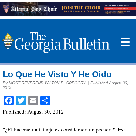
☰
Lo Que He Visto Y He Oido
By MOST REVEREND WILTON D. GREGORY
|
Published August 30,
2013
Facebook
Twitter
Email
Share
Published: August 30, 2012
“¿El hacerse un tatuaje es considerado un pecado?” Esa