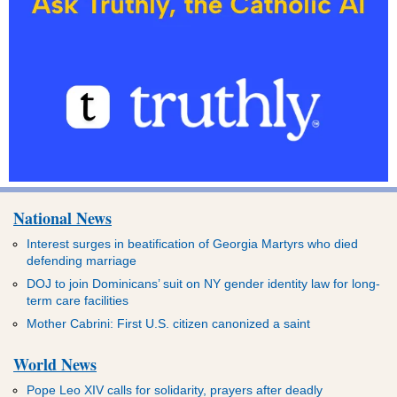
National News
Interest surges in beatification of Georgia Martyrs who died
defending marriage
DOJ to join Dominicans’ suit on NY gender identity law for long-
term care facilities
Mother Cabrini: First U.S. citizen canonized a saint
World News
Pope Leo XIV calls for solidarity, prayers after deadly