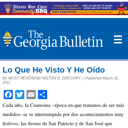
☰
Lo Que He Visto Y He Oído
By MOST REVEREND WILTON D. GREGORY
|
Published March 31,
2011
Facebook
Twitter
Email
Share
Cada año, la Cuaresma –época en que tratamos de ser más
medidos- se ve interrumpida por dos acontecimientos muy
festivos: las fiestas de San Patricio y de San José que