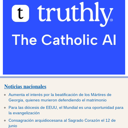
Noticias nacionales
Aumenta el interés por la beatificación de los Mártires de
Georgia, quienes murieron defendiendo el matrimonio
Para las diócesis de EEUU, el Mundial es una oportunidad para
la evangelización
Consagración arquidiocesana al Sagrado Corazón el 12 de
junio