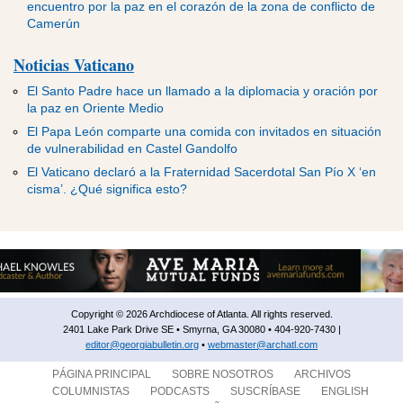
encuentro por la paz en el corazón de la zona de conflicto de
Camerún
Noticias Vaticano
El Santo Padre hace un llamado a la diplomacia y oración por
la paz en Oriente Medio
El Papa León comparte una comida con invitados en situación
de vulnerabilidad en Castel Gandolfo
El Vaticano declaró a la Fraternidad Sacerdotal San Pío X ‘en
cisma’. ¿Qué significa esto?
Copyright © 2026 Archdiocese of Atlanta. All rights reserved.
2401 Lake Park Drive SE • Smyrna, GA 30080 • 404-920-7430 |
editor@georgiabulletin.org
•
webmaster@archatl.com
PÁGINA PRINCIPAL
SOBRE NOSOTROS
ARCHIVOS
COLUMNISTAS
PODCASTS
SUSCRÍBASE
ENGLISH