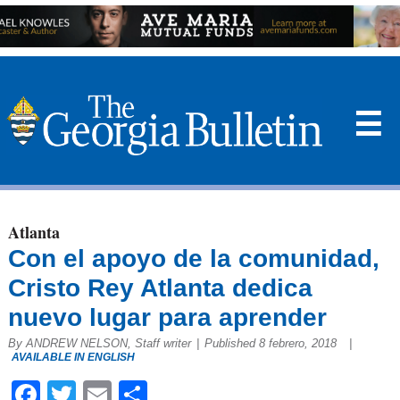
☰
Atlanta
Con el apoyo de la comunidad,
Cristo Rey Atlanta dedica
nuevo lugar para aprender
By ANDREW NELSON, Staff writer
|
Published 8 febrero, 2018
|
AVAILABLE IN ENGLISH
Facebook
Twitter
Email
Compartir