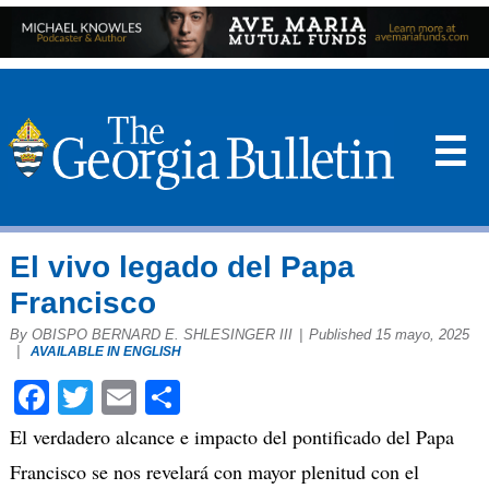
☰
El vivo legado del Papa
Francisco
By OBISPO BERNARD E. SHLESINGER III
|
Published 15 mayo, 2025
|
AVAILABLE IN ENGLISH
Facebook
Twitter
Email
Compartir
El verdadero alcance e impacto del pontificado del Papa
Francisco se nos revelará con mayor plenitud con el