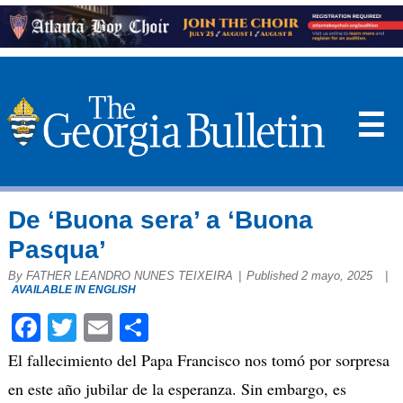
☰
De ‘Buona sera’ a ‘Buona
Pasqua’
By FATHER LEANDRO NUNES TEIXEIRA
|
Published 2 mayo, 2025
|
AVAILABLE IN ENGLISH
Facebook
Twitter
Email
Compartir
El fallecimiento del Papa Francisco nos tomó por sorpresa
en este año jubilar de la esperanza. Sin embargo, es