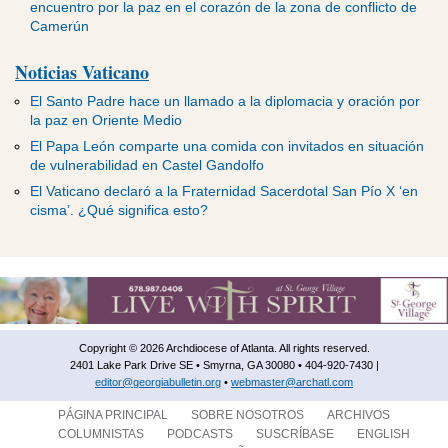
encuentro por la paz en el corazón de la zona de conflicto de
Camerún
Noticias Vaticano
El Santo Padre hace un llamado a la diplomacia y oración por
la paz en Oriente Medio
El Papa León comparte una comida con invitados en situación
de vulnerabilidad en Castel Gandolfo
El Vaticano declaró a la Fraternidad Sacerdotal San Pío X ‘en
cisma’. ¿Qué significa esto?
Copyright © 2026 Archdiocese of Atlanta. All rights reserved.
2401 Lake Park Drive SE • Smyrna, GA 30080 • 404-920-7430 |
editor@georgiabulletin.org
•
webmaster@archatl.com
PÁGINA PRINCIPAL
SOBRE NOSOTROS
ARCHIVOS
COLUMNISTAS
PODCASTS
SUSCRÍBASE
ENGLISH