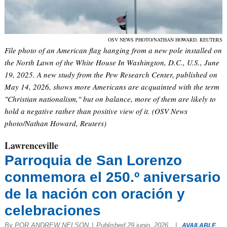
OSV NEWS PHOTO/NATHAN HOWARD, REUTERS
File photo of an American flag hanging from a new pole installed on
the North Lawn of the White House In Washington, D.C., U.S., June
19, 2025. A new study from the Pew Research Center, published on
May 14, 2026, shows more Americans are acquainted with the term
"Christian nationalism," but on balance, more of them are likely to
hold a negative rather than positive view of it. (OSV News
photo/Nathan Howard, Reuters)
Lawrenceville
Parroquia de San Lorenzo
conmemora el 250.º aniversario
de la nación con oración y
celebraciones
By POR ANDREW NELSON
|
Published 29 junio, 2026
|
AVAILABLE