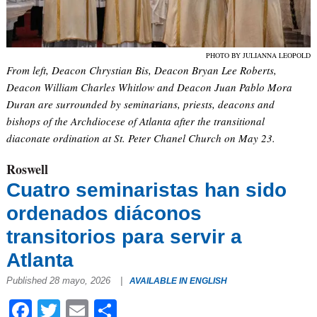
PHOTO BY JULIANNA LEOPOLD
From left, Deacon Chrystian Bis, Deacon Bryan Lee Roberts,
Deacon William Charles Whitlow and Deacon Juan Pablo Mora
Duran are surrounded by seminarians, priests, deacons and
bishops of the Archdiocese of Atlanta after the transitional
diaconate ordination at St. Peter Chanel Church on May 23.
Roswell
Cuatro seminaristas han sido
ordenados diáconos
transitorios para servir a
Atlanta
Published 28 mayo, 2026
|
AVAILABLE IN ENGLISH
Facebook
Twitter
Email
Compartir