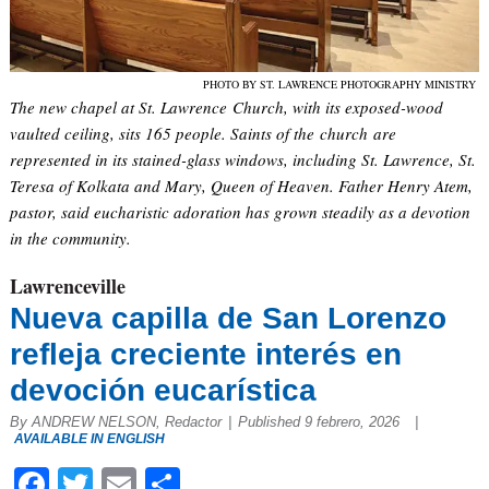
PHOTO BY ST. LAWRENCE PHOTOGRAPHY MINISTRY
The new chapel at St. Lawrence Church, with its exposed-wood
vaulted ceiling, sits 165 people. Saints of the church are
represented in its stained-glass windows, including St. Lawrence, St.
Teresa of Kolkata and Mary, Queen of Heaven. Father Henry Atem,
pastor, said eucharistic adoration has grown steadily as a devotion
in the community.
Lawrenceville
Nueva capilla de San Lorenzo
refleja creciente interés en
devoción eucarística
By ANDREW NELSON, Redactor
|
Published 9 febrero, 2026
|
AVAILABLE IN ENGLISH
Facebook
Twitter
Email
Compartir