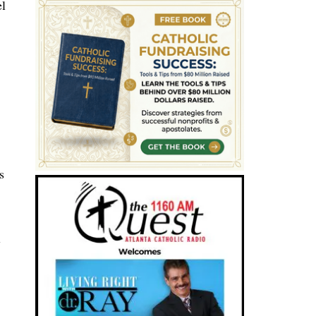
el
s
l