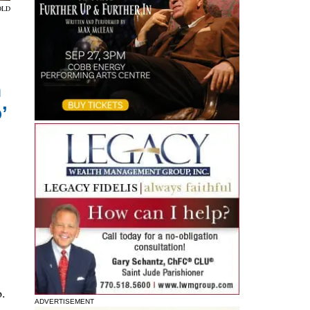
OLD
n
’
o.
ADVERTISEMENT