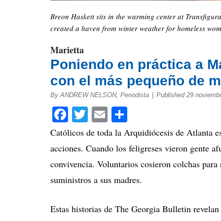
Breon Haskett sits in the warming center at Transfigur
created a haven from winter weather for homeless wom
Marietta
Poniendo en práctica a Ma
con el más pequeño de mi
By ANDREW NELSON, Periodista
|
Published 29 noviemb
Facebook
Twitter
Email
Compartir
Católicos de toda la Arquidiócesis de Atlanta e
acciones.
Cuando los feligreses vieron gente afu
convivencia.
Voluntarios cosieron colchas para
suministros a sus madres.
Estas historias de The Georgia Bulletin revelan