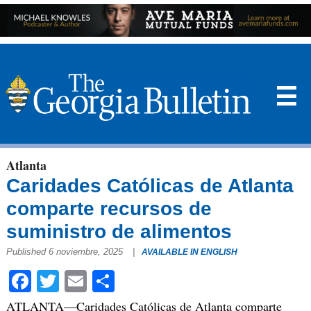
☰
Atlanta
Caridades Católicas de Atlanta
comparte recursos de
suministro de alimentos
Published 6 noviembre, 2025
|
AVAILABLE IN ENGLISH
Facebook
Twitter
Email
Compartir
ATLANTA—Caridades Católicas de Atlanta comparte