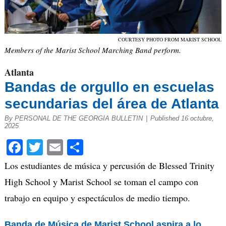
COURTESY PHOTO FROM MARIST SCHOOL
Members of the Marist School Marching Band perform.
Atlanta
Bandas de orgullo en escuelas
secundarias del área de Atlanta
By PERSONAL DE THE GEORGIA BULLETIN
|
Published 16 octubre,
2025
Facebook
Twitter
Email
Compartir
Los e
studiantes
de
músic
a
y
percusión
de
Blessed
Trinity
High
School
y
Marist
School
s
e
toman
el campo
con
trabajo en equipo y espectáculos de medio tiempo.
Banda de Música de
Marist
School
aspira
a lo