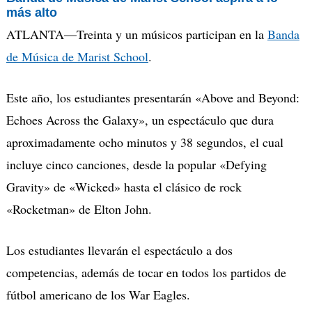
más
alto
ATLANTA—
Treinta y un
músicos
participan
en
la
Banda
de Música de Marist School
.
Este año, los estudiantes presentarán
«
Above
and
Beyond
:
Echoes
Across
the Galaxy
»
, un espectáculo que dura
aproximadamente ocho minutos y 38 segundos
, el cual
in
cluye cinco canciones, desde la popular
«
Defying
Gravity
»
de
«
Wicked
»
hasta el clásico de rock
«
Rocketman
»
de Elton John.
Los estudiantes llevarán el espectáculo a dos
competencias, además de tocar en todos los partidos de
fútbol americano de los
W
ar
E
agles
.