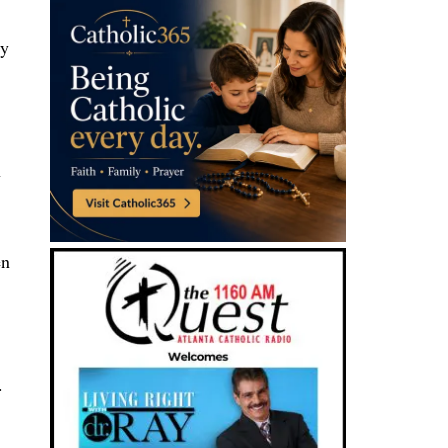
 y
n
en
.