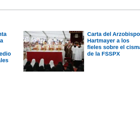
nta
Carta del Arzobisp
 a
Hartmayer a los
fieles sobre el cism
edio
de la FSSPX
ales