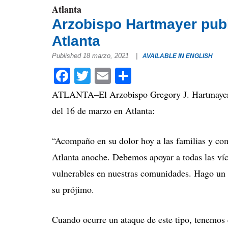
Atlanta
Arzobispo Hartmayer publ
Atlanta
Published 18 marzo, 2021
|
AVAILABLE IN ENGLISH
Facebook
Twitter
Email
Compartir
ATLANTA–El Arzobispo Gregory J. Hartmayer, O
del 16 de marzo en Atlanta:
“Acompaño en su dolor hoy a las familias y com
Atlanta anoche. Debemos apoyar a todas las víc
vulnerables en nuestras comunidades. Hago un l
su prójimo.
Cuando ocurre un ataque de este tipo, tenemos q