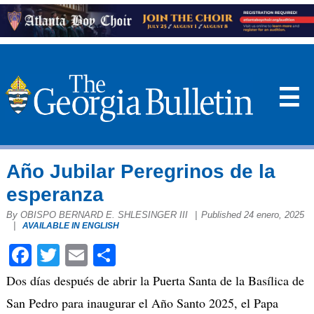
☰
Año Jubilar Peregrinos de la
esperanza
By OBISPO BERNARD E. SHLESINGER III
|
Published 24 enero, 2025
|
AVAILABLE IN ENGLISH
Facebook
Twitter
Email
Compartir
Dos días después de abrir la Puerta Santa de la Basílica de
San Pedro para inaugurar el Año Santo 2025, el Papa