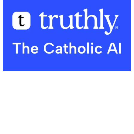
Noticias nacionales
Aumenta el interés por la beatificación de los Mártires de
Georgia, quienes murieron defendiendo el matrimonio
Para las diócesis de EEUU, el Mundial es una oportunidad para
la evangelización
Consagración arquidiocesana al Sagrado Corazón el 12 de