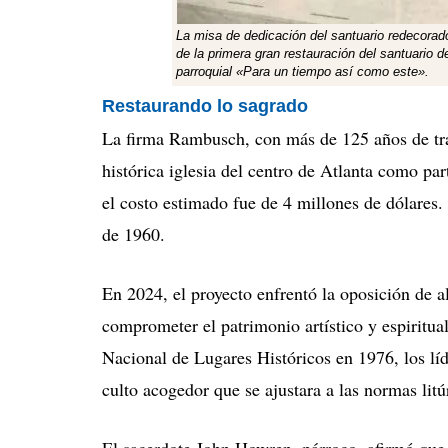
La misa de dedicación del santuario redecorado
de la primera gran restauración del santuario 
parroquial
«
Para un tiempo así como este
»
.
Restaurando lo sagrado
La firma Rambusch, con más de 125 años de tray
histórica iglesia del centro de Atlanta como pa
el
costo estimado fue de 4 millones de dólares.
de 1960.
En 2024, el proyecto enfrentó la oposición de 
comprometer el patrimonio artístico y espiritual 
Nacional de Lugares Históricos en 1976, los líd
culto acogedor que se ajustara a las normas litúr
El sacerdote John Howren, párroco, afirmó qu