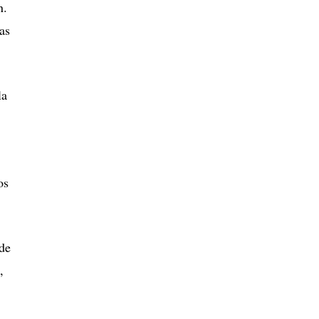
n.
as
la
os
 de
,