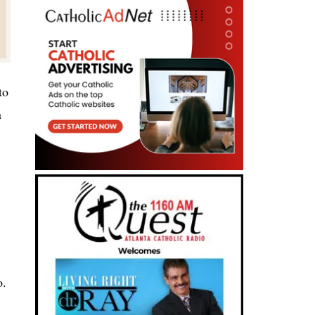
to
n
jo.