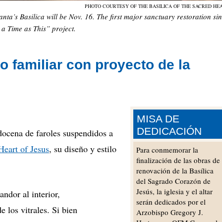
PHOTO COURTESY OF THE BASILICA OF THE SACRED HE
nta’s Basilica will be Nov. 16. The first major sanctuary restoration si
 a Time as This” project.
 familiar con proyecto de la
MISA DE
DEDICACIÓN
ena de faroles suspendidos a
Heart of Jesus
, su diseño y estilo
Para conmemorar la
finalización de las obras de
renovación de la Basílica
del Sagrado Corazón de
Jesús, la iglesia y el altar
ndor al interior,
serán dedicados por el
e los vitrales.
Si bien
Arzobispo Gregory J.