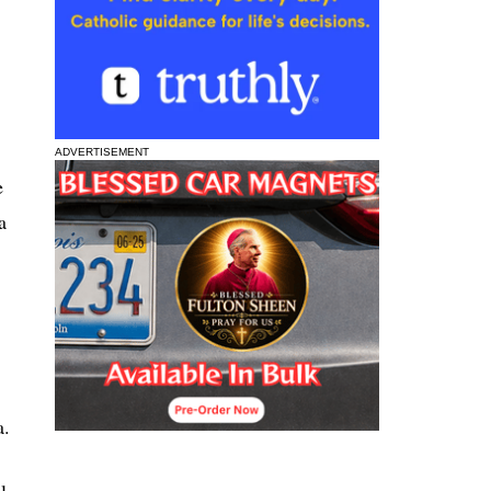
ADVERTISEMENT
e
a
a.
l