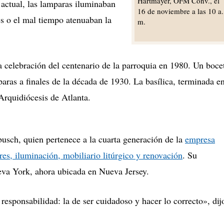
Hartmayer, OFM Conv., el
 actual, las lamparas iluminaban
16 de noviembre a las 10 a.
es o el mal tiempo atenuaban la
m.
 celebración del centenario de la parroquia en 1980. Un boce
aras a finales de la década de 1930. La basílica, terminada e
 Arquidiócesis de Atlanta.
usch, quien pertenece a la cuarta generación de la
empresa
ores, iluminación, mobiliario litúrgico y renovación
.
Su
eva York, ahora ubicada en Nueva Jersey.
esponsabilidad: la de ser cuidadoso y hacer lo correcto
»
, di