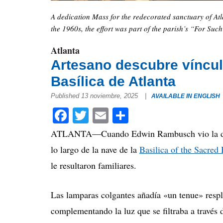
A dedication Mass for the redecorated sanctuary of Atla
the 1960s, the effort was part of the parish’s “For Such
Atlanta
Artesano descubre vínculo
Basílica de Atlanta
Published 13 noviembre, 2025
|
AVAILABLE IN ENGLISH
Facebook
Twitter
Email
Compartir
ATLANTA—Cuando Edwin Rambusch vio la doc
lo largo de la nave de la
Basilica of the Sacred 
le resultaron familiares.
Las lamparas colgantes añadía «un tenue» respla
complementando la luz que se filtraba a través d