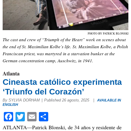
PHOTO BY PATRICK BLONSKI
The cast and crew of “Triumph of the Heart” work on scenes about
the end of St. Maximilian Kolbe’s life. St. Maximilian Kolbe, a Polish
Franciscan priest, was martyred in a starvation bunker at the
German concentration camp, Auschwitz, in 1941.
Atlanta
Cineasta católico experimenta
‘Triunfo del Corazón’
By SYLVIA DORHAM
|
Published 26 agosto, 2025
|
AVAILABLE IN
ENGLISH
Facebook
Twitter
Email
Compartir
ATLANTA—Patrick Blonski, de 34 años y residente de