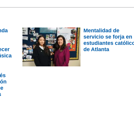
nda
Mentalidad de
servicio se forja en
estudiantes católic
ecer
de Atlanta
úsica
rés
ión
de
s