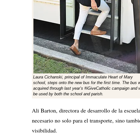
Laura Cichanski, principal of Immaculate Heart of Mary
school, steps onto the new bus for the first time. The bus 
acquired through last year’s #iGiveCatholic campaign and w
be used by both the school and parish.
Ali Barton, directora de desarrollo de la escue
necesario no solo para el transporte, sino tambi
visibilidad.