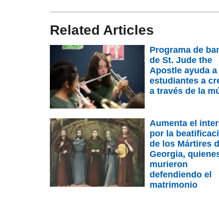
Related Articles
Programa de ba
de St. Jude the
Apostle ayuda a
estudiantes a cr
a través de la m
Aumenta el inte
por la beatificac
de los Mártires 
Georgia, quiene
murieron
defendiendo el
matrimonio