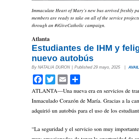
Immaculate Heart of Mary’s new bus arrived freshly p
members are ready to take on all of the service projec
through an #iGiveCatholic campaign.
Atlanta
Estudiantes de IHM y feli
nuevo autobús
By NATALIA DURON
|
Published 29 mayo, 2025
|
AVAI
Facebook
Twitter
Email
Compartir
ATLANTA—Una nueva era en servicios de trans
Inmaculado Corazón de María. Gracias a la cam
adquirió un autobús para el uso de los estudiant
“La seguridad y el servicio son muy importante
muy emocionados de tener la oportunidad de a