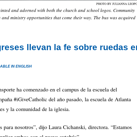
PHOTO BY JULIANNA LEOP
ainted and adorned with both the church and school logos. Community
ts and ministry opportunities that come their way. The bus was acquired
greses llevan la fe sobre ruedas e
LABLE IN ENGLISH
porte ha comenzado en el campus de la escuela del
paña #iGiveCatholic del año pasado, la escuela de Atlanta
es y la comunidad de la iglesia.
s para nosotros”, dijo Laura Cichanski, directora. “Estamos
mpliar ambos con el nuevo autobús”.