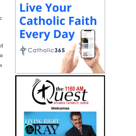
e
el
de
s