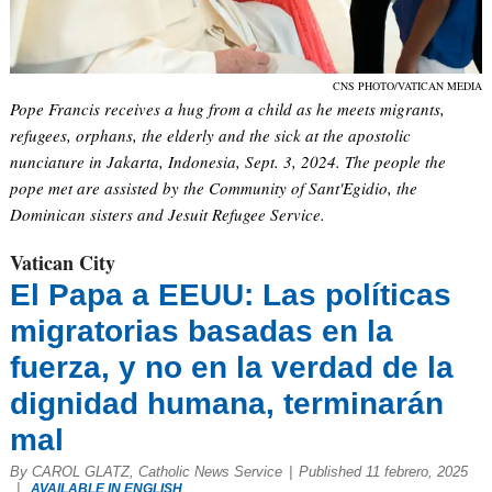
CNS PHOTO/VATICAN MEDIA
Pope Francis receives a hug from a child as he meets migrants,
refugees, orphans, the elderly and the sick at the apostolic
nunciature in Jakarta, Indonesia, Sept. 3, 2024. The people the
pope met are assisted by the Community of Sant'Egidio, the
Dominican sisters and Jesuit Refugee Service.
Vatican City
El Papa a EEUU: Las políticas
migratorias basadas en la
fuerza, y no en la verdad de la
dignidad humana, terminarán
mal
By CAROL GLATZ, Catholic News Service
|
Published 11 febrero, 2025
|
AVAILABLE IN ENGLISH