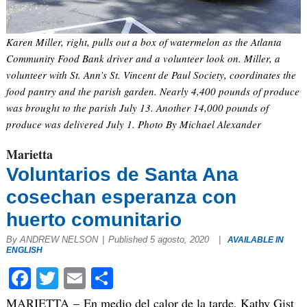
Karen Miller, right, pulls out a box of watermelon as the Atlanta
Community Food Bank driver and a volunteer look on. Miller, a
volunteer with St. Ann’s St. Vincent de Paul Society, coordinates the
food pantry and the parish garden. Nearly 4,400 pounds of produce
was brought to the parish July 13. Another 14,000 pounds of
produce was delivered July 1. Photo By Michael Alexander
Marietta
Voluntarios de Santa Ana
cosechan esperanza con
huerto comunitario
By ANDREW NELSON
|
Published 5 agosto, 2020
|
AVAILABLE IN
ENGLISH
Facebook
Twitter
Email
Compartir
MARIETTA –
En medio del calor de la tarde, Kathy Gist