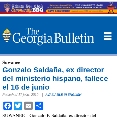
☰
Suwanee
Gonzalo Saldaña, ex director
del ministerio hispano, fallece
el 16 de junio
Published 17 julio, 2019
|
AVAILABLE IN ENGLISH
Facebook
Twitter
Email
Compartir
SUWANEE—Gonzalo P. Saldaña, ex director del