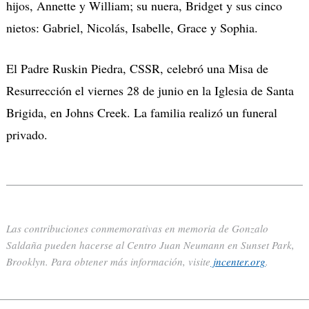
hijos, Annette y William; su nuera, Bridget y sus cinco
nietos: Gabriel, Nicolás, Isabelle, Grace y Sophia.
El Padre Ruskin Piedra, CSSR, celebró una Misa de
Resurrección el viernes 28 de junio en la Iglesia de Santa
Brigida, en Johns Creek. La familia realizó un funeral
privado.
Las contribuciones conmemorativas en memoria de Gonzalo
Saldaña pueden hacerse al Centro Juan Neumann en Sunset Park,
Brooklyn. Para obtener más información, visite
jncenter.org
.