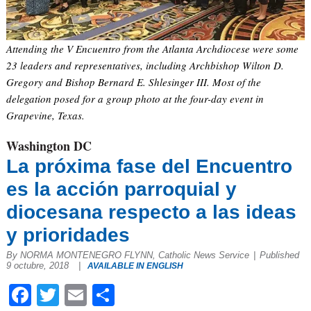
Attending the V Encuentro from the Atlanta Archdiocese were some
23 leaders and representatives, including Archbishop Wilton D.
Gregory and Bishop Bernard E. Shlesinger III. Most of the
delegation posed for a group photo at the four-day event in
Grapevine, Texas.
Washington DC
La próxima fase del Encuentro
es la acción parroquial y
diocesana respecto a las ideas
y prioridades
By NORMA MONTENEGRO FLYNN, Catholic News Service
|
Published
9 octubre, 2018
|
AVAILABLE IN ENGLISH
Facebook
Twitter
Email
Compartir