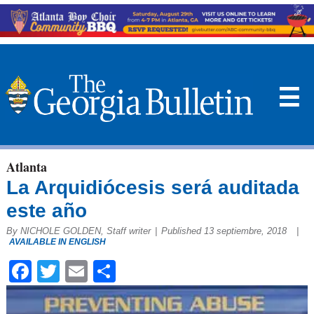
☰
Atlanta
La Arquidiócesis será auditada
este año
By NICHOLE GOLDEN, Staff writer
|
Published 13 septiembre, 2018
|
AVAILABLE IN ENGLISH
Facebook
Twitter
Email
Compartir