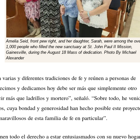
Amelia Seid, front pew right, and her daughter, Sarah, were among the ov
1,000 people who filled the new sanctuary at St. John Paul II Mission,
Gainesville, during the August 18 Mass of dedication. Photo By Michael
Alexander
varias y diferentes tradiciones de fe y reúnen a personas de
decimos y dedicamos hoy debe ser más que simplemente otro
ir más que ladrillos y mortero”, señaló. “Sobre todo, he veni
nos, cuya bondad y generosidad han hecho posible este proyect
ravillosos de esta familia de fe en particular”.
enen todo el derecho a estar entusiasmados con su nuevo hogar