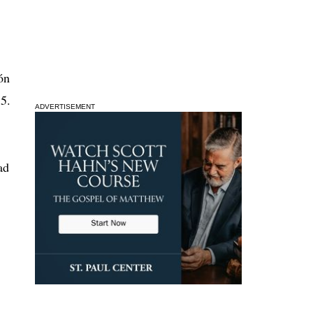
ón
5.
ADVERTISEMENT
ad