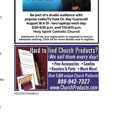
m
r
e
po
ADVERTISEMENT
o