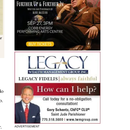
er
do
o.
.
ADVERTISEMENT