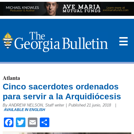
☰
Atlanta
Cinco sacerdotes ordenados
para servir a la Arquidiócesis
By ANDREW NELSON, Staff writer
|
Published 21 junio, 2018
|
AVAILABLE IN ENGLISH
Facebook
Twitter
Email
Compartir