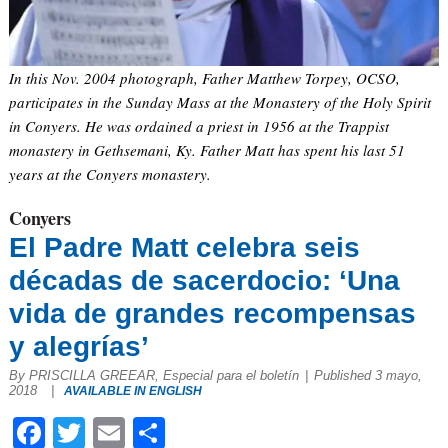
In this Nov. 2004 photograph, Father Matthew Torpey, OCSO,
participates in the Sunday Mass at the Monastery of the Holy Spirit
in Conyers. He was ordained a priest in 1956 at the Trappist
monastery in Gethsemani, Ky. Father Matt has spent his last 51
years at the Conyers monastery.
Conyers
El Padre Matt celebra seis
décadas de sacerdocio: ‘Una
vida de grandes recompensas
y alegrías’
By PRISCILLA GREEAR, Especial para el boletín
|
Published 3 mayo,
2018
|
AVAILABLE IN ENGLISH
Facebook
Twitter
Email
Compartir