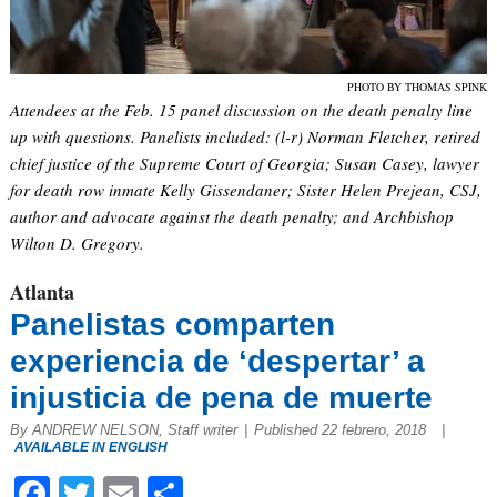
PHOTO BY THOMAS SPINK
Attendees at the Feb. 15 panel discussion on the death penalty line
up with questions. Panelists included: (l-r) Norman Fletcher, retired
chief justice of the Supreme Court of Georgia; Susan Casey, lawyer
for death row inmate Kelly Gissendaner; Sister Helen Prejean, CSJ,
author and advocate against the death penalty; and Archbishop
Wilton D. Gregory.
Atlanta
Panelistas comparten
experiencia de ‘despertar’ a
injusticia de pena de muerte
By ANDREW NELSON, Staff writer
|
Published 22 febrero, 2018
|
AVAILABLE IN ENGLISH
Facebook
Twitter
Email
Compartir