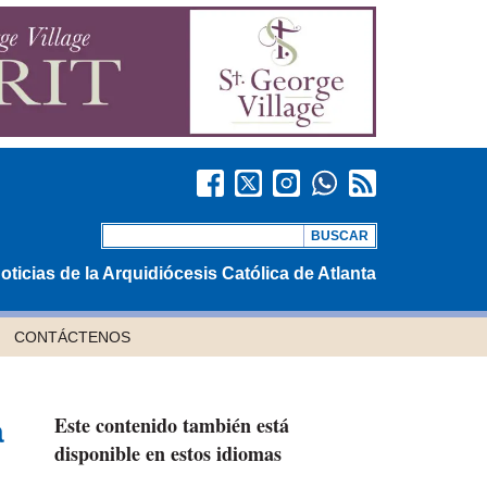
oticias de la Arquidiócesis Católica de Atlanta
CONTÁCTENOS
Este contenido también está
a
disponible en estos idiomas