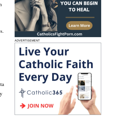
n
s.
ADVERTISEMENT
ta
 y