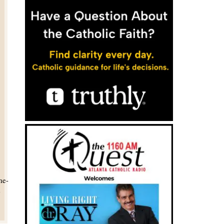
e
me-
e