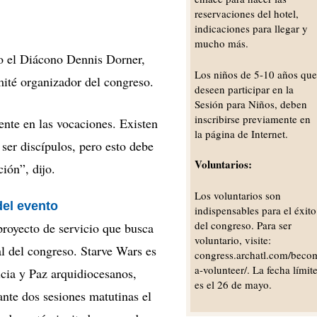
reservaciones del hotel,
indicaciones para llegar y
mucho más.
jo el Diácono Dennis Dorner,
Los niños de 5-10 años qu
omité organizador del congreso.
deseen participar en la
Sesión para Niños, deben
inscribirse previamente en
nte en las vocaciones. Existen
la página de Internet.
er discípulos, pero esto debe
Voluntarios:
ción”, dijo.
Los voluntarios son
del evento
indispensables para el éxito
del congreso. Para ser
royecto de servicio que busca
voluntario, visite:
al del congreso. Starve Wars es
congress.archatl.com/beco
a-volunteer/. La fecha límit
icia y Paz arquidiocesanos,
es el 26 de mayo.
nte dos sesiones matutinas el