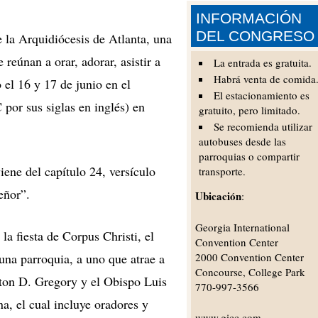
INFORMACIÓN
DEL CONGRESO
 Arquidiócesis de Atlanta, una
 reúnan a orar, adorar, asistir a
La entrada es gratuita.
Habrá venta de comida
 el 16 y 17 de junio en el
El estacionamiento es
por sus siglas en inglés) en
gratuito, pero limitado.
Se recomienda utilizar
autobuses desde las
parroquias o compartir
ene del capítulo 24, versículo
transporte.
eñor”.
Ubicación
:
Georgia International
la fiesta de Corpus Christi, el
Convention Center
una parroquia, a uno que atrae a
2000 Convention Center
Concourse, College Park
ton D. Gregory y el Obispo Luis
770-997-3566
a, el cual incluye oradores y
www.gicc.com