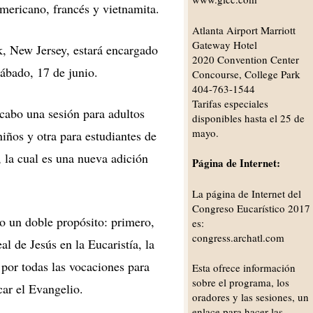
americano, francés y vietnamita.
Atlanta Airport Marriott
Gateway Hotel
, New Jersey, estará encargado
2020 Convention Center
sábado, 17 de junio.
Concourse, College Park
404-763-1544
Tarifas especiales
 cabo una sesión para adultos
disponibles hasta el 25 de
mayo.
niños y otra para estudiantes de
, la cual es una nueva adición
Página de Internet:
La página de Internet del
Congreso Eucarístico 2017
do un doble propósito: primero,
es:
congress.archatl.com
al de Jesús en la Eucaristía, la
r por todas las vocaciones para
Esta ofrece información
sobre el programa, los
car el Evangelio.
oradores y las sesiones, un
enlace para hacer las