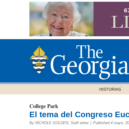
HISTORIAS
College Park
El tema del Congreso Eucar
By NICHOLE GOLDEN, Staff writer
|
Published 4 mayo, 