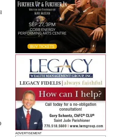
l
;
0
ADVERTISEMENT