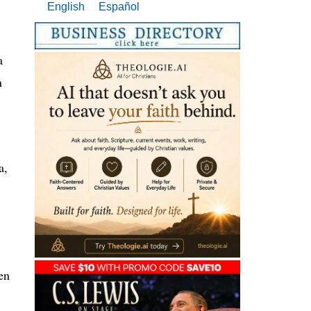
English
Español
a
n
a,
en