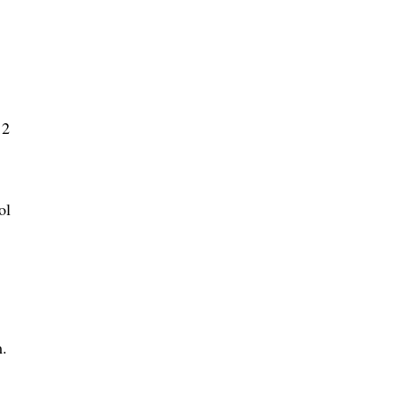
12
ol
m.