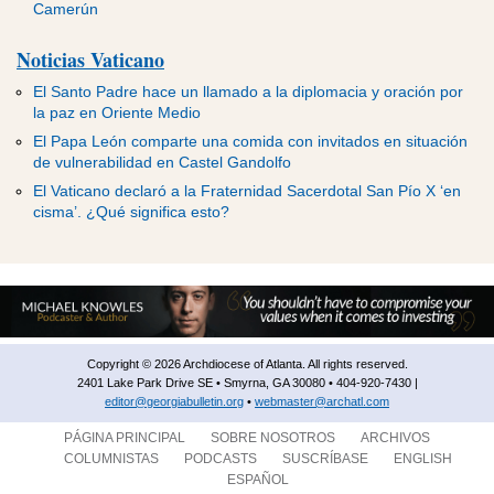
Camerún
Noticias Vaticano
El Santo Padre hace un llamado a la diplomacia y oración por
la paz en Oriente Medio
El Papa León comparte una comida con invitados en situación
de vulnerabilidad en Castel Gandolfo
El Vaticano declaró a la Fraternidad Sacerdotal San Pío X ‘en
cisma’. ¿Qué significa esto?
Copyright © 2026 Archdiocese of Atlanta. All rights reserved.
2401 Lake Park Drive SE • Smyrna, GA 30080 • 404-920-7430 |
editor@georgiabulletin.org
•
webmaster@archatl.com
PÁGINA PRINCIPAL
SOBRE NOSOTROS
ARCHIVOS
COLUMNISTAS
PODCASTS
SUSCRÍBASE
ENGLISH
ESPAÑOL