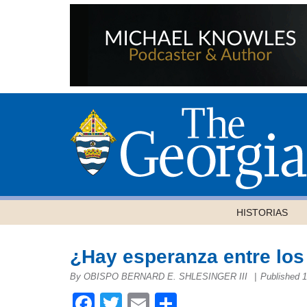
HISTORIAS
¿Hay esperanza entre lo
By OBISPO BERNARD E. SHLESINGER III
|
Published 
Facebook
Twitter
Email
Compartir