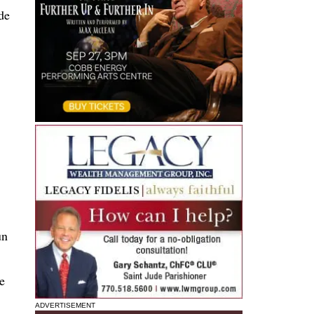
de
un
e
ADVERTISEMENT