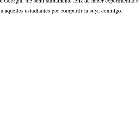
 de Georgia, me sentí sumamente feliz de haber experimentado
 a aquellos estudiantes por compartir la suya conmigo.