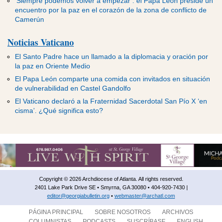
‘Siempre podemos volver a empezar’: el Papa León preside un
encuentro por la paz en el corazón de la zona de conflicto de
Camerún
Noticias Vaticano
El Santo Padre hace un llamado a la diplomacia y oración por
la paz en Oriente Medio
El Papa León comparte una comida con invitados en situación
de vulnerabilidad en Castel Gandolfo
El Vaticano declaró a la Fraternidad Sacerdotal San Pío X ‘en
cisma’. ¿Qué significa esto?
Copyright © 2026 Archdiocese of Atlanta. All rights reserved.
2401 Lake Park Drive SE • Smyrna, GA 30080 • 404-920-7430 |
editor@georgiabulletin.org
•
webmaster@archatl.com
PÁGINA PRINCIPAL
SOBRE NOSOTROS
ARCHIVOS
COLUMNISTAS
PODCASTS
SUSCRÍBASE
ENGLISH