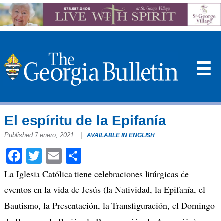
☰
El espíritu de la Epifanía
Published 7 enero, 2021
|
AVAILABLE IN ENGLISH
Facebook
Twitter
Email
Compartir
La Iglesia Católica tiene celebraciones litúrgicas de
eventos en la vida de Jesús (la Natividad, la Epifanía, el
Bautismo, la Presentación, la Transfiguración, el Domingo
de Ramos y la Pasión, la Resurrección, la Ascensión) y