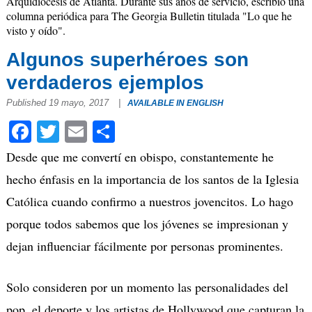
Arquidiócesis de Atlanta. Durante sus años de servicio, escribió una
columna periódica para The Georgia Bulletin titulada "Lo que he
visto y oído".
Algunos superhéroes son
verdaderos ejemplos
Published 19 mayo, 2017
|
AVAILABLE IN ENGLISH
Facebook
Twitter
Email
Compartir
Desde que me convertí en obispo, constantemente he
hecho énfasis en la importancia de los santos de la Iglesia
Católica cuando confirmo a nuestros jovencitos. Lo hago
porque todos sabemos que los jóvenes se impresionan y
dejan influenciar fácilmente por personas prominentes.
Solo consideren por un momento las personalidades del
pop, el deporte y los artistas de Hollywood que capturan la