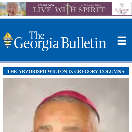
☰
THE ARZOBISPO WILTON D. GREGORY COLUMNA