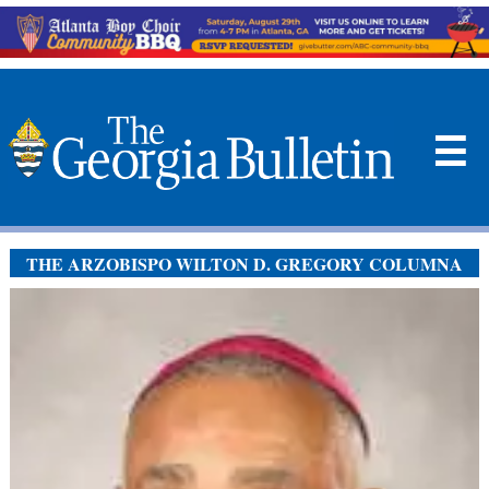
☰
THE ARZOBISPO WILTON D. GREGORY COLUMNA