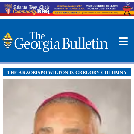
☰
THE ARZOBISPO WILTON D. GREGORY COLUMNA