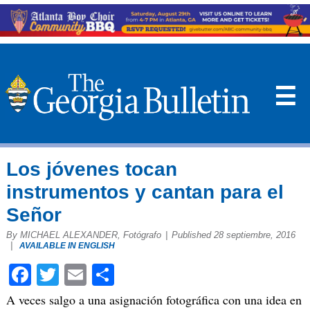
☰
Los jóvenes tocan
instrumentos y cantan para el
Señor
By MICHAEL ALEXANDER, Fotógrafo
|
Published 28 septiembre, 2016
|
AVAILABLE IN ENGLISH
Facebook
Twitter
Email
Compartir
A veces salgo a una asignación fotográfica con una idea en