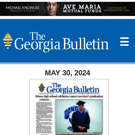
☰
MAY 30, 2024