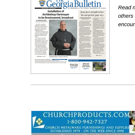
Read n
others
encoura