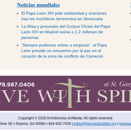
Noticias mundiales
El Papa León XIV pide solidaridad y oraciones
tras los mortíferos terremotos en Venezuela
La Misa y procesión del Corpus Christi del Papa
León XIV en Madrid reúne a 1,2 millones de
personas
‘Siempre podemos volver a empezar’: el Papa
León preside un encuentro por la paz en el
corazón de la zona de conflicto de Camerún
Copyright © 2026 Archdiocese of Atlanta. All rights reserved.
rive SE • Smyrna, GA 30080 • 404-920-7430 |
editor@georgiabulletin.org
•
webmas