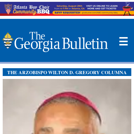
☰
THE ARZOBISPO WILTON D. GREGORY COLUMNA